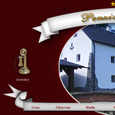
kontakty
O nás
Ubytování
Služby