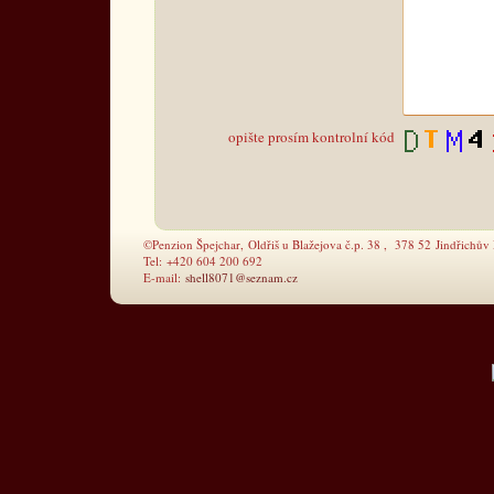
opište prosím kontrolní kód
©Penzion Špejchar, Oldřiš u Blažejova č.p. 38 , 378 52 Jindřichův
Tel: +420 604 200 692
E-mail:
shell8071@seznam.cz