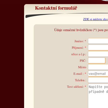
Kontaktní formulář
ZDE si můžete zko
Údaje označené hvězdičkou (*) jsou po
Jméno: *
Příjmení: *
ulice a č.p.:
PSČ:
Město
E-mail : *
Telefon :
Text sdělení: *